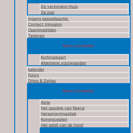
De verzorging thuis
De pup
Ingang peppellaantje.
Contact trimsalon
Openingstijden
Tarieven
Menu schakelen
Kortingskaart
Algemene voorwaarden
kalender
Foto’s
Ditjes & Datjes
Menu schakelen
Aktie
Het spookje van fleece
Hersengymnastiek
Kongrecepten
Het gebit van de hond