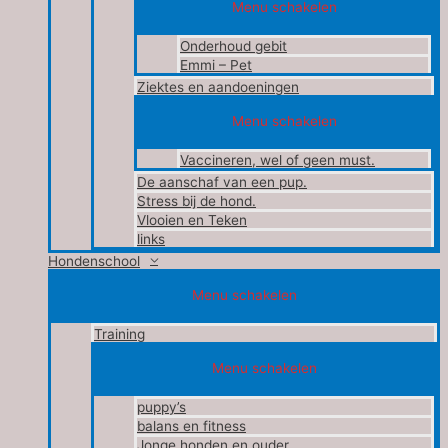
Menu schakelen
Onderhoud gebit
Emmi – Pet
Ziektes en aandoeningen
Menu schakelen
Vaccineren, wel of geen must.
De aanschaf van een pup.
Stress bij de hond.
Vlooien en Teken
links
Hondenschool
Menu schakelen
Training
Menu schakelen
puppy’s
balans en fitness
Jonge honden en ouder.