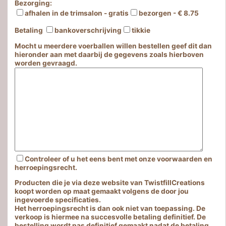
Bezorging:
afhalen in de trimsalon - gratis
bezorgen - € 8.75
Betaling
bankoverschrijving
tikkie
Mocht u meerdere voerballen willen bestellen geef dit dan
hieronder aan met daarbij de gegevens zoals hierboven
worden gevraagd.
Controleer of u het eens bent met onze voorwaarden en
herroepingsrecht.
Producten die je via deze website van TwistfillCreations
koopt worden op maat gemaakt volgens de door jou
ingevoerde specificaties.
Het herroepingsrecht is dan ook niet van toepassing. De
verkoop is hiermee na succesvolle betaling definitief. De
bestelling wordt pas definitief gemaakt nadat de betaling