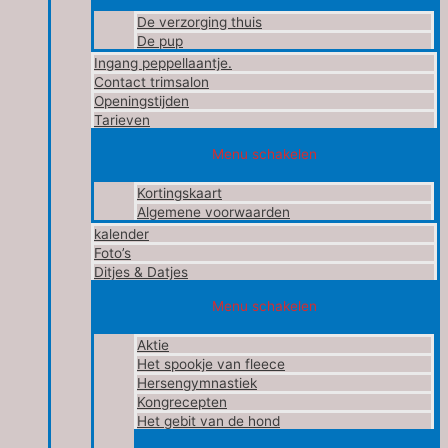
De verzorging thuis
De pup
Ingang peppellaantje.
Contact trimsalon
Openingstijden
Tarieven
Menu schakelen
Kortingskaart
Algemene voorwaarden
kalender
Foto’s
Ditjes & Datjes
Menu schakelen
Aktie
Het spookje van fleece
Hersengymnastiek
Kongrecepten
Het gebit van de hond