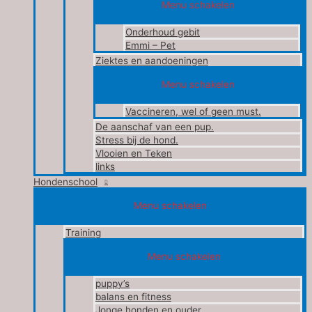
Menu schakelen
Onderhoud gebit
Emmi – Pet
Ziektes en aandoeningen
Menu schakelen
Vaccineren, wel of geen must.
De aanschaf van een pup.
Stress bij de hond.
Vlooien en Teken
links
Hondenschool
Menu schakelen
Training
Menu schakelen
puppy’s
balans en fitness
Jonge honden en ouder.