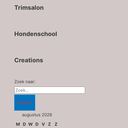
Trimsalon
Hondenschool
Creations
Zoek naar:
augustus 2026
M
D
W
D
V
Z
Z