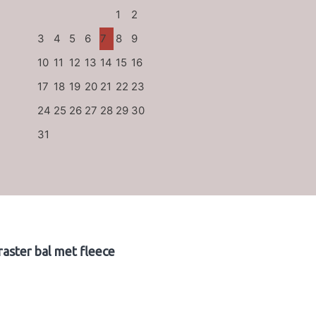
1
2
3
4
5
6
7
8
9
10
11
12
13
14
15
16
17
18
19
20
21
22
23
24
25
26
27
28
29
30
31
raster bal met fleece