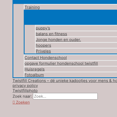
Training
puppy’s
balans en fitness
Jonge honden en ouder.
hoopers
Priveles
Contact Hondenschool
opgave formulier hondenschool twistfill
Huisregels
Fotoalbum
Twistfill Creations – dé unieke kadootjes voor mens & h
privacy policy
Twistfillphoto
Zoek naar:
Zoeken